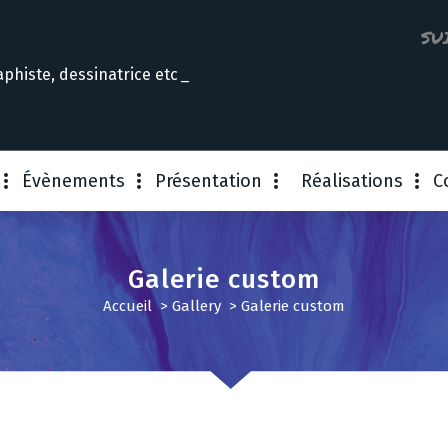
SU
aphiste, dessinatrice e
Évènements
Présentation
Réalisations
C
Galerie custom
Accueil
>
Gallery
>
Galerie custom