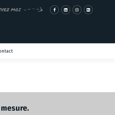
IVEZ MOI
ontact
 mesure.