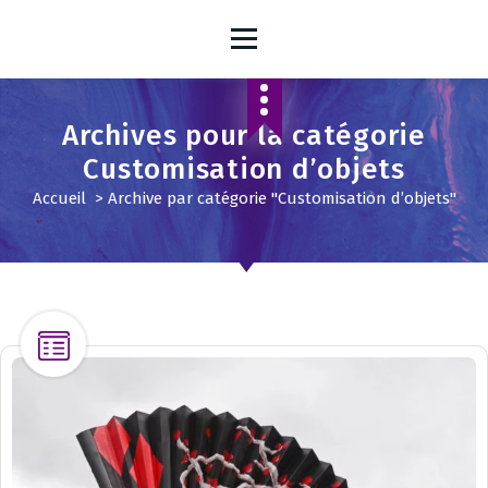
A
l
l
e
r
Archives pour la catégorie
a
u
Customisation d’objets
c
Accueil
>
Archive par catégorie "Customisation d’objets"
o
n
t
e
n
u