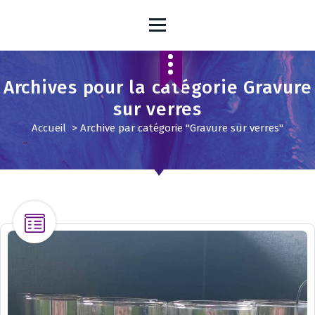
A
l
l
e
r
Archives pour la catégorie Gravure
a
u
sur verres
c
Accueil
>
Archive par catégorie "Gravure sur verres"
o
n
t
e
n
u