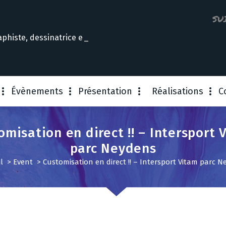
SU
aphiste, dessinatrice etc
Évènements
Présentation
Réalisations
C
omisation en direct !! – Intersport 
parc Neydens
l
>
Event
>
Customisation en direct !! – Intersport Vitam parc 