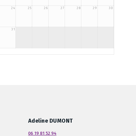
24
25
26
27
28
29
30
31
Adeline DUMONT
06 19 81 52 94