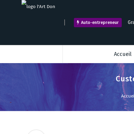
A
l
l
Gr
Auto-entrepreneur
e
r
a
u
c
Accueil
o
n
t
e
Cust
n
u
Accuei