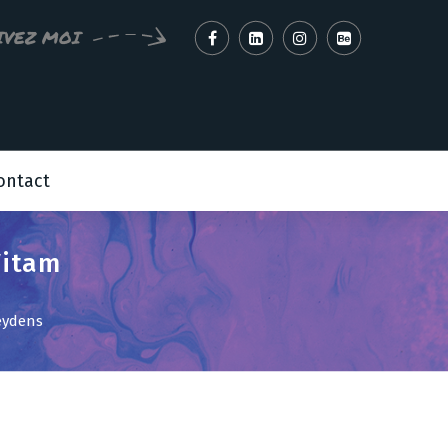
IVEZ MOI
ontact
Vitam
Neydens